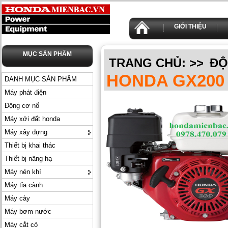
GIỚI THIỆU
MỤC SẢN PHẨM
TRANG CHỦ:
>>
ĐỘ
HONDA GX200
DANH MỤC SẢN PHẨM
Máy phát điện
Động cơ nổ
Máy xới đất honda
Máy xây dựng
Thiết bị khai thác
Thiết bị nâng hạ
Máy nén khí
Máy tỉa cành
Máy cày
Máy bơm nước
Máy cắt cỏ