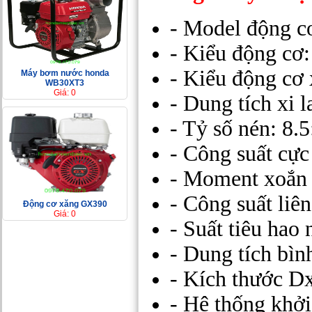
- Model động 
- Kiểu động cơ
- Kiểu động cơ 
Máy bơm nước honda
WB30XT3
Giá: 0
- Dung tích xi 
- Tỷ số nén: 8.5
- Công suất cực
- Moment xoắn 
- Công suất liê
Động cơ xăng GX390
Giá: 0
- Suất tiêu hao n
- Dung tích bình
- Kích thước D
- Hệ thống khởi